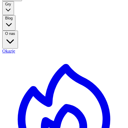
Gry
Blog
O nas
Okazje