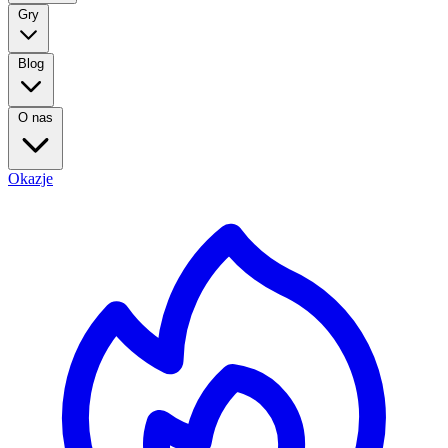
Gry
Blog
O nas
Okazje