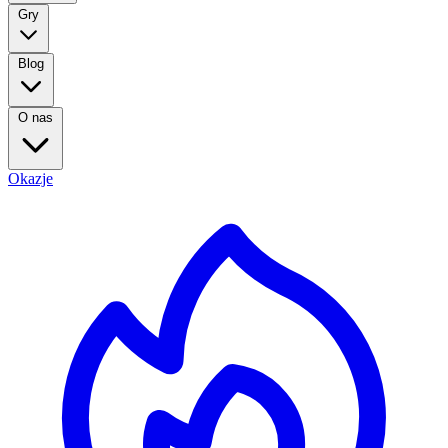
Gry
Blog
O nas
Okazje