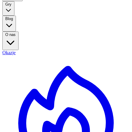
Gry
Blog
O nas
Okazje