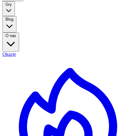
Gry
Blog
O nas
Okazje