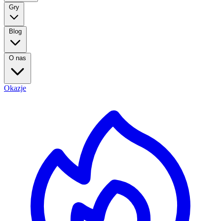
Gry
Blog
O nas
Okazje