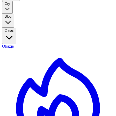
Gry
Blog
O nas
Okazje