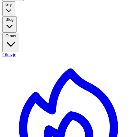
Gry
Blog
O nas
Okazje