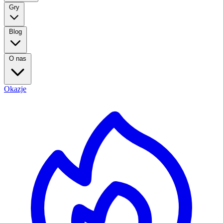
Gry
Blog
O nas
Okazje