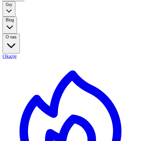
Gry
Blog
O nas
Okazje