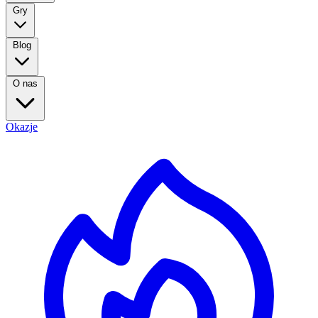
Gry
Blog
O nas
Okazje