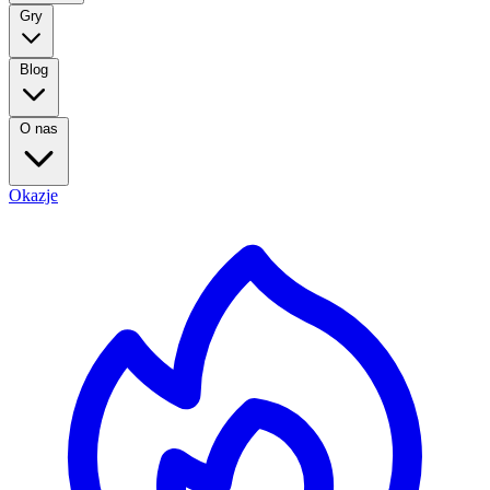
Gry
Blog
O nas
Okazje