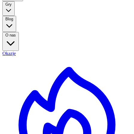
Gry
Blog
O nas
Okazje