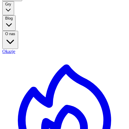
Gry
Blog
O nas
Okazje