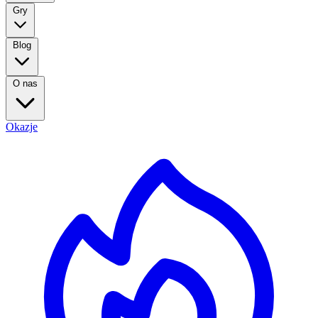
Gry
Blog
O nas
Okazje