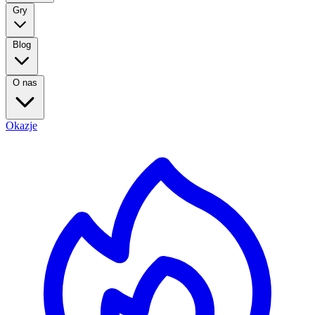
Gry
Blog
O nas
Okazje