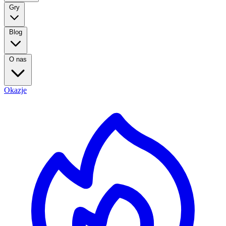
Gry
Blog
O nas
Okazje