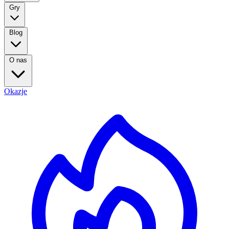
Gry
Blog
O nas
Okazje