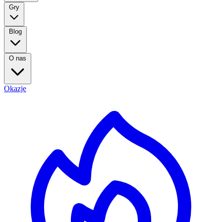
Gry
Blog
O nas
Okazje