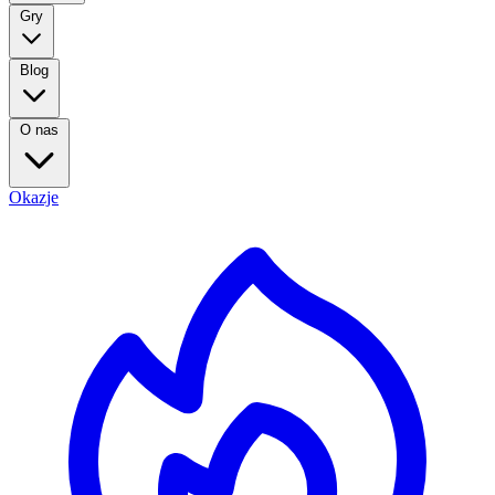
Gry
Blog
O nas
Okazje