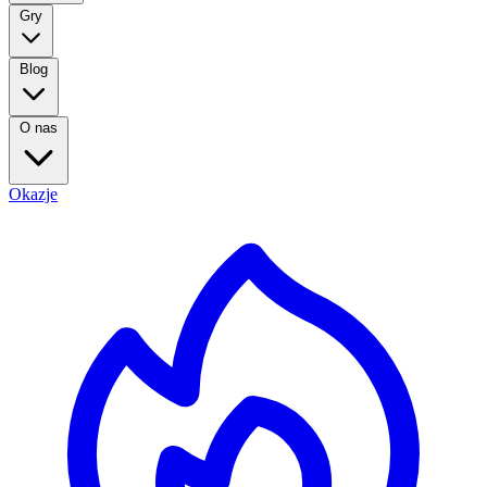
Gry
Blog
O nas
Okazje