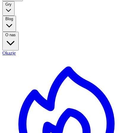
Gry
Blog
O nas
Okazje