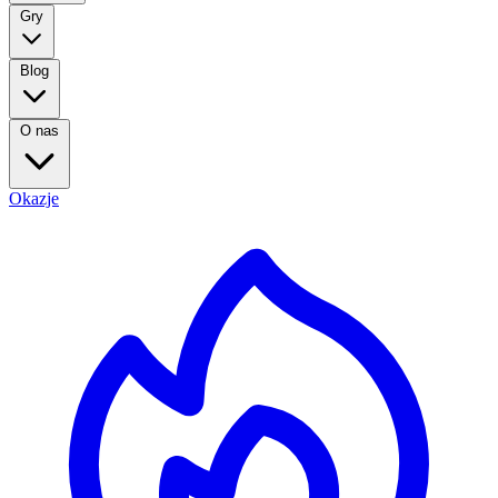
Gry
Blog
O nas
Okazje