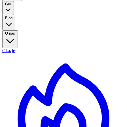
Gry
Blog
O nas
Okazje