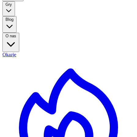
Gry
Blog
O nas
Okazje