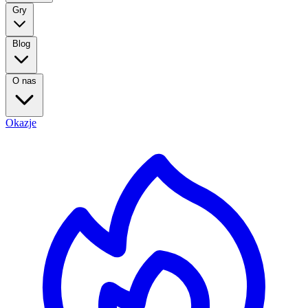
Gry
Blog
O nas
Okazje