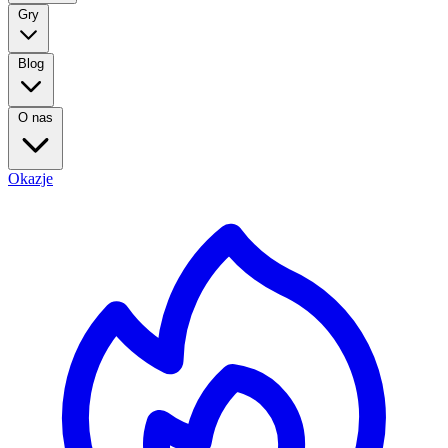
Gry
Blog
O nas
Okazje