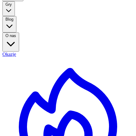
Gry
Blog
O nas
Okazje