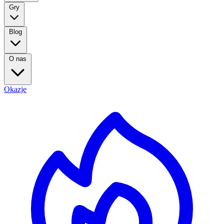
Gry
Blog
O nas
Okazje