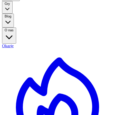
Gry
Blog
O nas
Okazje