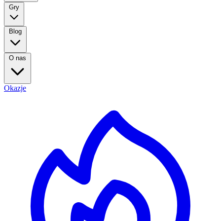
Gry
Blog
O nas
Okazje