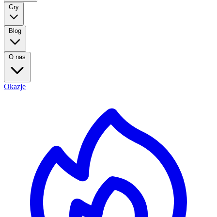
Gry
Blog
O nas
Okazje