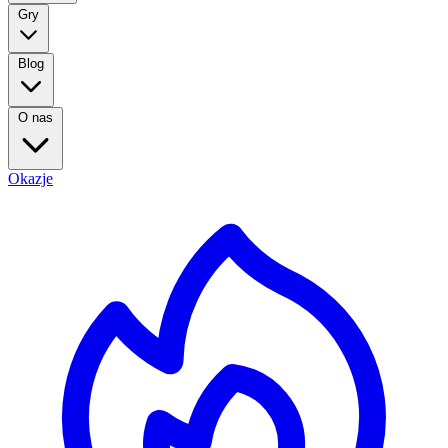
Gry
Blog
O nas
Okazje