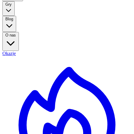
Gry
Blog
O nas
Okazje