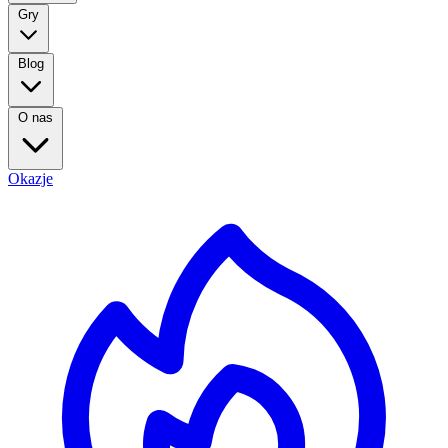
Gry
Blog
O nas
Okazje