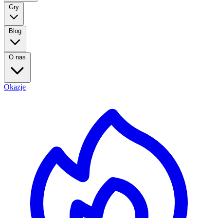
Gry
Blog
O nas
Okazje