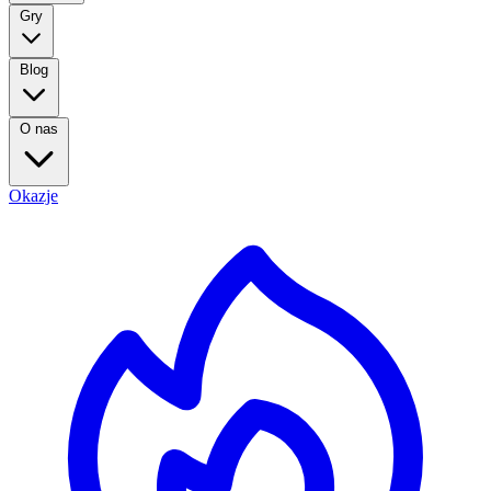
Gry
Blog
O nas
Okazje