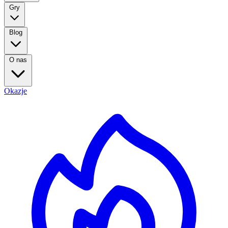
Gry
Blog
O nas
Okazje