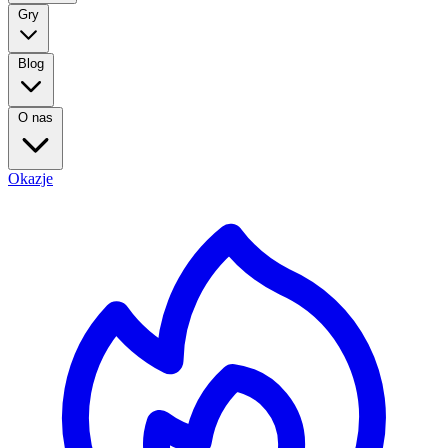
Gry
Blog
O nas
Okazje