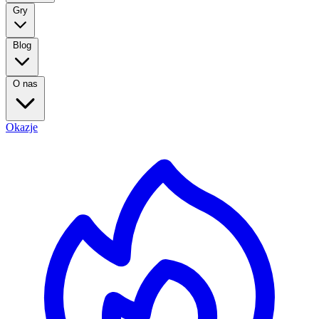
Gry
Blog
O nas
Okazje