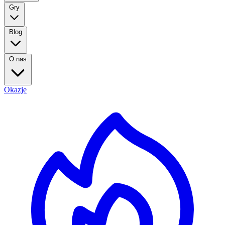
Gry
Blog
O nas
Okazje