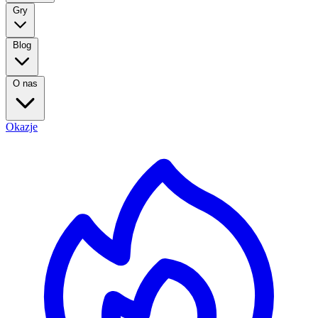
Gry
Blog
O nas
Okazje