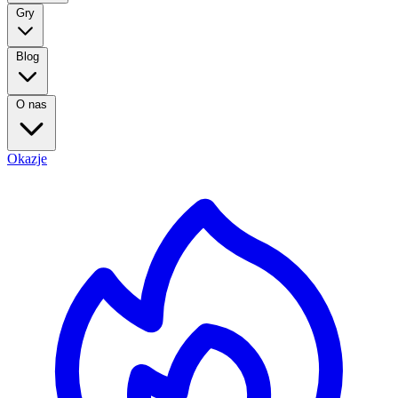
Gry
Blog
O nas
Okazje