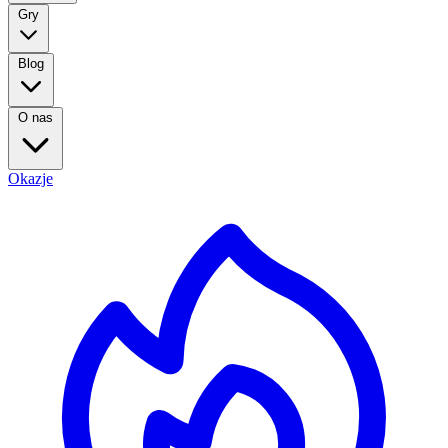
Gry
Blog
O nas
Okazje